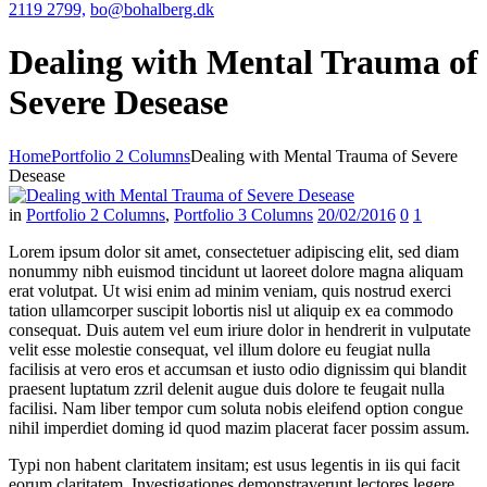
2119 2799,
bo@bohalberg.dk
Dealing with Mental Trauma of
Severe Desease
Home
Portfolio 2 Columns
Dealing with Mental Trauma of Severe
Desease
in
Portfolio 2 Columns
,
Portfolio 3 Columns
20/02/2016
0
1
Lorem ipsum dolor sit amet, consectetuer adipiscing elit, sed diam
nonummy nibh euismod tincidunt ut laoreet dolore magna aliquam
erat volutpat. Ut wisi enim ad minim veniam, quis nostrud exerci
tation ullamcorper suscipit lobortis nisl ut aliquip ex ea commodo
consequat. Duis autem vel eum iriure dolor in hendrerit in vulputate
velit esse molestie consequat, vel illum dolore eu feugiat nulla
facilisis at vero eros et accumsan et iusto odio dignissim qui blandit
praesent luptatum zzril delenit augue duis dolore te feugait nulla
facilisi. Nam liber tempor cum soluta nobis eleifend option congue
nihil imperdiet doming id quod mazim placerat facer possim assum.
Typi non habent claritatem insitam; est usus legentis in iis qui facit
eorum claritatem. Investigationes demonstraverunt lectores legere